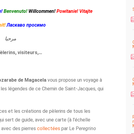
!
Benvenuto!
Willcommen!
Powitanie! Vitajte
it!
Ласкаво просимо
مرحبا
èlerins, visiteurs,…
Mozarabe de Magacela
vous propose un voyage à
et les légendes de ce Chemin de Saint-Jacques, qui
ces et les créations de pèlerins de tous les
ui sert de guide, avec une carte (à l'échelle
e avec des pierres
collectées
par Le P
eregrino