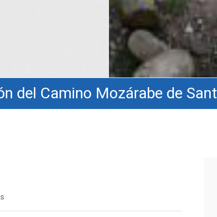
ción del Camino Mozárabe de San
ns