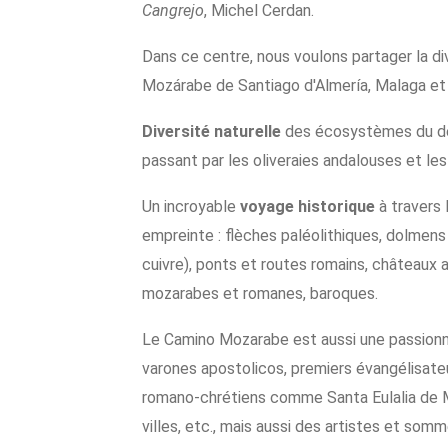
Cangrejo
, Michel Cerdan.
Dans ce centre, nous voulons partager la di
Mozárabe de Santiago d'Almería, Malaga et 
Diversité naturelle
des écosystèmes du dés
passant par les oliveraies andalouses et le
Un incroyable
voyage historique
à travers l
empreinte : flèches paléolithiques, dolmens 
cuivre), ponts et routes romains, châteaux
mozarabes et romanes, baroques.
Le Camino Mozarabe est aussi une passion
varones apostolicos, premiers évangélisateu
romano-chrétiens comme Santa Eulalia de M
villes, etc., mais aussi des artistes et so