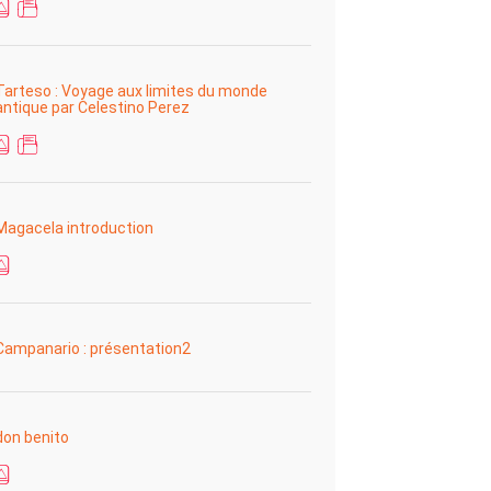
Tarteso : Voyage aux limites du monde
antique par Celestino Perez
Magacela introduction
Campanario : présentation2
don benito