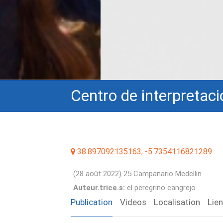
Centro de interpreta
38.897092135163, -5.7354116821289
(28 août 2022) 25 Campanario Medellin
Auteur.trice.s:
el peregrino cangrejo
Publication
Videos
Localisation
Lie